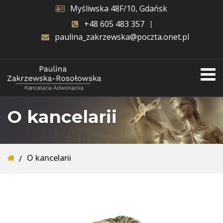
Myśliwska 48F/10, Gdańsk
+48 605 483 357
paulina_zakrzewska@poczta.onet.pl
O kancelarii
O kancelarii