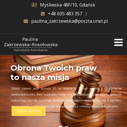
Myśliwska 48F/10, Gdańsk
+48 605 483 357
paulina_zakrzewska@poczta.onet.pl
Obrona Twoich praw
to nasza misja
Moim celem jest pomóc Ci w walce o Twoje prawa i osiągnięcie
sprawiedliwości. Bez względu na to, czy potrzebujesz pomocy w sprawie
rodzinnej, karnej, cywilnej, gospodarczej, administracyjnej, czy z zakresu
prawa pracy – jestem gotowa służyć Ci swoją wiedzą i doświadczeniem.
Zgłoś sprawę